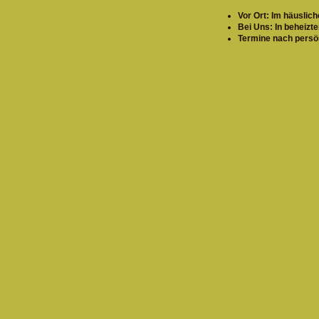
Vor Ort: Im häusli
Bei Uns: In beheizt
Termine nach persö