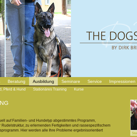
s
Beratung
Ausbildung
Seminare
Service
Impressionen
d, Pferd & Hund
Stationäres Training
Kurse
ING
duell auf Familien- und Hundetyp abgestimmtes Programm,
r Rudelstruktur, zu erlernenden Fertigkeiten und rassespezifischem
sprogramm. Hier werden alle Ihre Probleme ergebnisorientiert
Sta